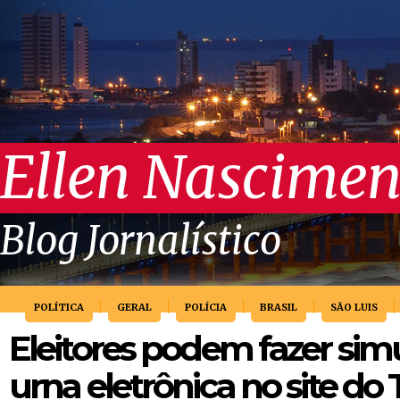
Ellen Nascimen
Blog Jornalístico
POLÍTICA
GERAL
POLÍCIA
BRASIL
SÃO LUIS
Eleitores podem fazer si
urna eletrônica no site do