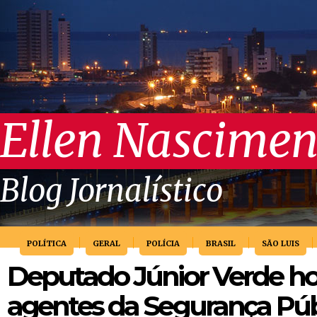
Ellen Nascimen
Blog Jornalístico
POLÍTICA
GERAL
POLÍCIA
BRASIL
SÃO LUIS
Deputado Júnior Verde 
agentes da Segurança Púb