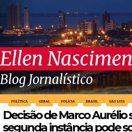
Ellen Nascimen
Blog Jornalístico
POLÍTICA
GERAL
POLÍCIA
BRASIL
SÃO LUIS
Decisão de Marco Aurélio 
segunda instância pode so