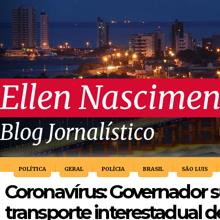
Ellen Nascimen
Blog Jornalístico
POLÍTICA
GERAL
POLÍCIA
BRASIL
SÃO LUIS
Coronavírus: Governador 
transporte interestadual d