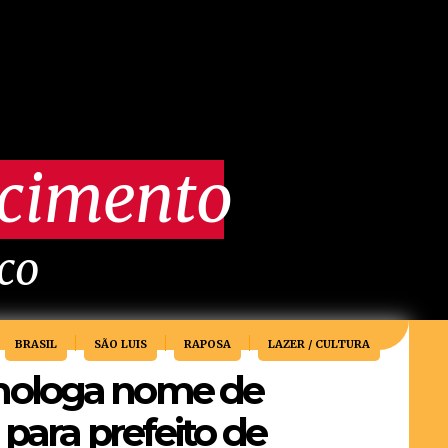
scimento
ico
BRASIL
SÃO LUIS
RAPOSA
LAZER / CULTURA
ologa nome de
para prefeito de