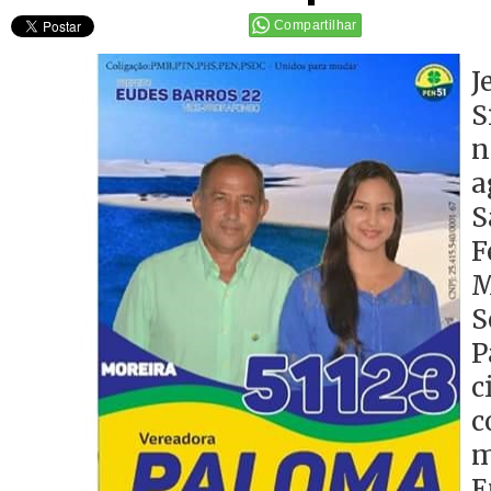
Compartilhar
J
S
n
a
S
M
S
P
c
c
m
E