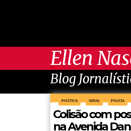
Ellen Na
Blog Jornalíst
POLÍTICA
GERAL
POLÍCIA
Colisão com post
na Avenida Dani