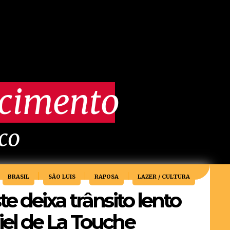
scimento
ico
BRASIL
SÃO LUIS
RAPOSA
LAZER / CULTURA
e deixa trânsito lento
el de La Touche