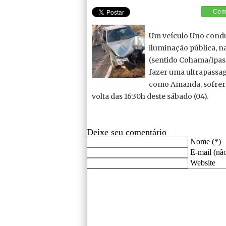
Comp
Um veículo Uno conduz
iluminação pública, n
(sentido Cohama/Ipas
fazer uma ultrapassage
como Amanda, sofrera
volta das 16:30h deste sábado (04).
Deixe seu comentário
Nome (*)
E-mail (não
Website