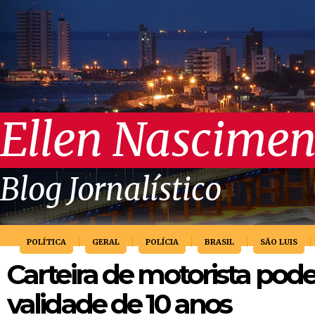
Ellen Nascimen
Blog Jornalístico
POLÍTICA
GERAL
POLÍCIA
BRASIL
SÃO LUIS
Carteira de motorista pode
validade de 10 anos