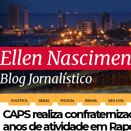
Ellen Nascimen
Blog Jornalístico
POLÍTICA
GERAL
POLÍCIA
BRASIL
SÃO LUIS
CAPS realiza confraterniza
anos de atividade em Rap