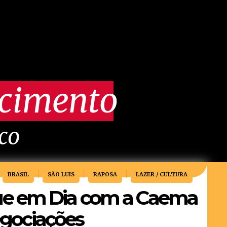
scimento
ico
BRASIL
SÃO LUIS
RAPOSA
LAZER / CULTURA
e em Dia com a Caema
negociações