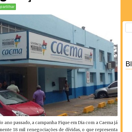
artilhar
B
do ano passado, a campanha Fique em Dia com a Caema já
ente 18 mil renegociações de dívidas, o que representa