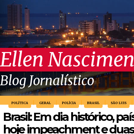
Ellen Nascimen
Blog Jornalístico
POLÍTICA
GERAL
POLÍCIA
BRASIL
SÃO LUIS
Brasil: Em dia histórico, paí
hoje impeachment e duas