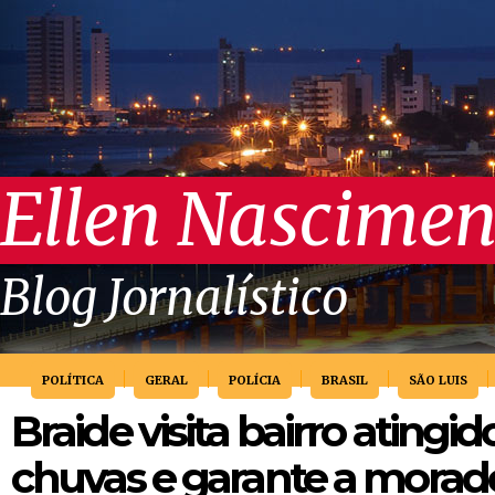
Ellen Nascimen
Blog Jornalístico
POLÍTICA
GERAL
POLÍCIA
BRASIL
SÃO LUIS
Braide visita bairro atingid
chuvas e garante a morad