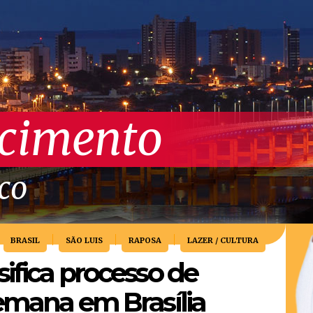
scimento
ico
BRASIL
SÃO LUIS
RAPOSA
LAZER / CULTURA
ifica processo de
semana em Brasília