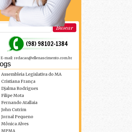
 (98) 98102-1384
E-mail: redacao@ellenascimento.com.br
logs
Assembleia Legislativa do MA
Cristiana França
Djalma Rodrigues
Filipe Mota
Fernando Atallaia
John Cutrim
Jornal Pequeno
Mônica Alves
MPMA