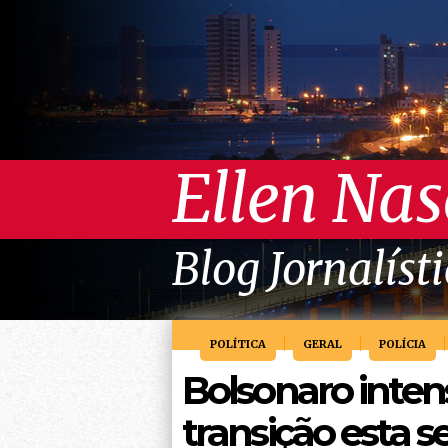
Ellen Na
Blog Jornalíst
POLÍTICA
GERAL
POLÍCIA
Bolsonaro intens
transição esta 