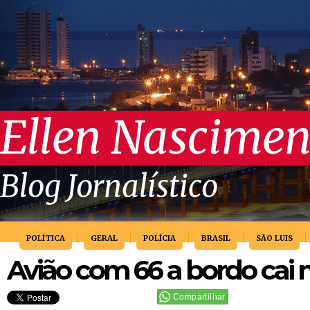
Ellen Nascimen
Blog Jornalístico
POLÍTICA
GERAL
POLÍCIA
BRASIL
SÃO LUIS
Avião com 66 a bordo cai n
Compartilhar