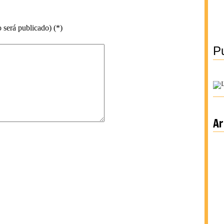
 será publicado) (*)
Pu
Ar