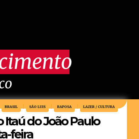
scimento
ico
BRASIL
SÃO LUIS
RAPOSA
LAZER / CULTURA
 Itaú do João Paulo
a-feira