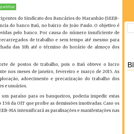
artilhar
dirigentes do Sindicato dos Bancários do Maranhão (SEEB-
ia do banco Itaú, no bairro do João Paulo. O objetivo é
vidas pelo banco. Por causa do número insuficiente de
obrecarregados de trabalho e sem tempo até mesmo para
hada das 10h até o término do horário de almoço dos
B
rte de postos de trabalho, pois o Itaú obteve o lucro
nte nos meses de janeiro, fevereiro e março de 2015. As
loração, adoecimento e precarização do trabalho dos
s e usuários.
 um paraíso para os banqueiros, poderia impedir estas
o 158 da OIT que proíbe as demissões imotivadas. Caso os
EEB-MA intensificará as paralisações e manifestações nas