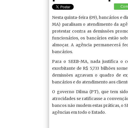
Comp
Nesta quinta-feira (09), bancários e 
MA) paralisam o atendimento da agênc
protestar contra as demissões promo
funcionários, os bancários estão s
almoçar. A agência permanecerá fec
bancários.
Para o SEEB-MA, nada justifica o co
exorbitante de R$ 5,733 bilhões some
demissões agravam o quadro de exp
bancários e do atendimento aos cliente
O governo Dilma (PT), que tem sido
atrocidades se ratificasse a convençã
bancos não mudem estas práticas, o S
agências em todo o Estado.