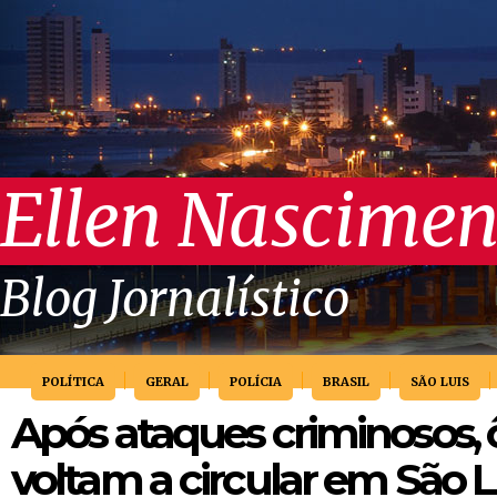
Ellen Nascimen
Blog Jornalístico
POLÍTICA
GERAL
POLÍCIA
BRASIL
SÃO LUIS
Após ataques criminosos, 
voltam a circular em São L