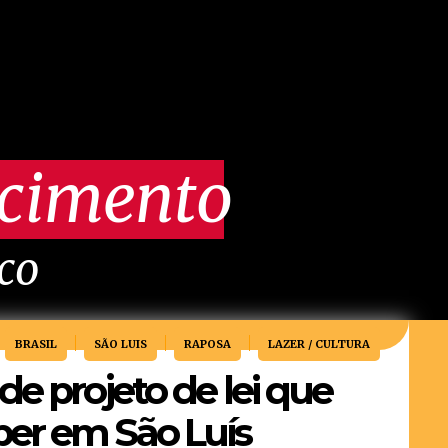
scimento
ico
BRASIL
SÃO LUIS
RAPOSA
LAZER / CULTURA
e projeto de lei que
er em São Luís