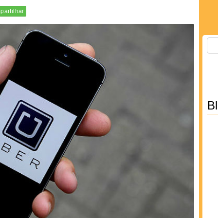
artilhar
B