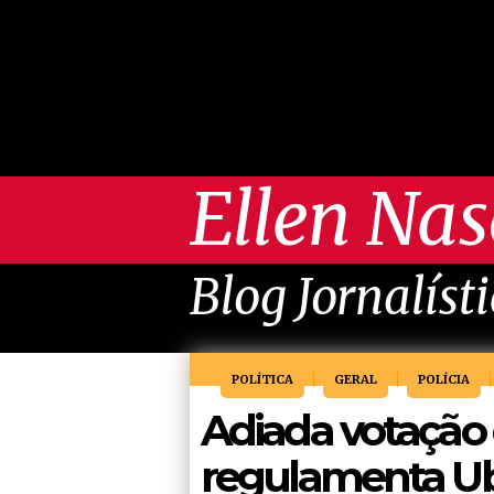
Ellen Na
Blog Jornalíst
POLÍTICA
GERAL
POLÍCIA
Adiada votação d
regulamenta Ub