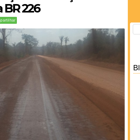
a BR 226
artilhar
B