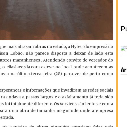
Pu
que mais atrasam obras no estado, a Hytec, do empresário
ison Lobão, não parece disposta a deixar de lado esta
tores maranhenses . Atendendo convite do vereador do
 o eliaslacerda.com esteve no local onde acontecem as
Ar
ovia na última terça-feira (28) para ver de perto como
s esperanças e informações que invadiram as redes sociais
ra andava a passos largos e o asfaltamento já teria sido
s foi totalmente diferente. Os serviços são lentos e conta
 para uma obra de tamanha magnitude onde a empresa
estrada.
o no canteiro de obras ninguém autorizou falar pela