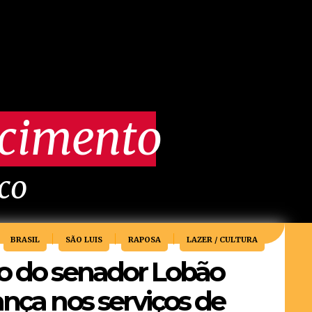
scimento
ico
BRASIL
SÃO LUIS
RAPOSA
LAZER / CULTURA
ho do senador Lobão
ança nos serviços de