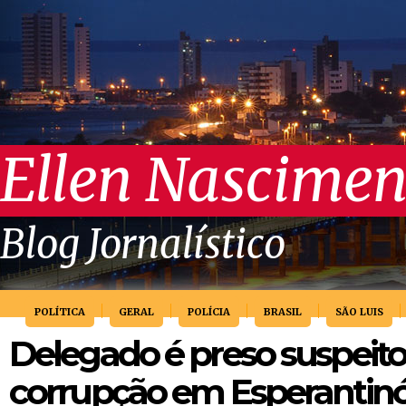
Ellen Nascimen
Blog Jornalístico
POLÍTICA
GERAL
POLÍCIA
BRASIL
SÃO LUIS
Delegado é preso suspeito
corrupção em Esperantinó